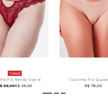
elho
P
Bege
P
ONAR AO CARRINHO
ADICIONAR AO CA
SALE
nha Fio Renda Sigrid
Calcinha Fio Quas
$
88
,
00
R$
59
,
00
R$
78
,
00