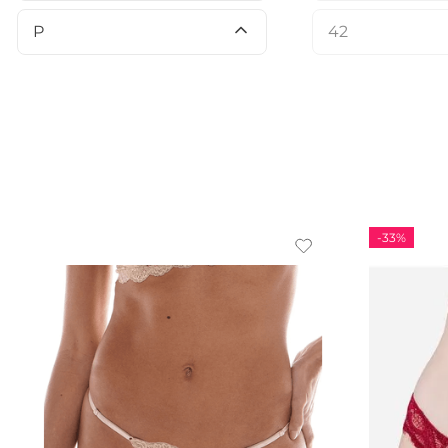
42
P
-
33%