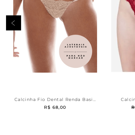
Bege
P
Verm
ADICIONAR AO CARRINHO
ADICI
Calcinha Fio Dental Renda Basic
Calci
Me
R$
68
,
00
R