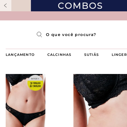
Pijama Longo Americado Aberto Luma
Pijama Capri Aberto
Pijama Longo Luma
Pijama Curto Aberto
O que você procura?
LANÇAMENTO
CALCINHAS
SUTIÃS
LINGER