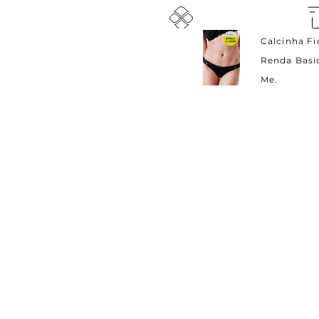
Calcinha Fi
5%
DE DESCONTO
FRE
Renda Basi
em pagamentos com pix
nos pe
de 
Me.
Dúvidas?
Estamos pront
Seja VIP Jogê!
Ganhe 1