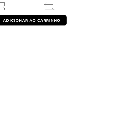
10% OFF
ENTREGA
EXPRESSA
ADICIONAR AO CARRINHO
a compra
para a cidade de São Paulo
*consultar regulamento
xta, das 9 as 17h.
ra e receba novidades