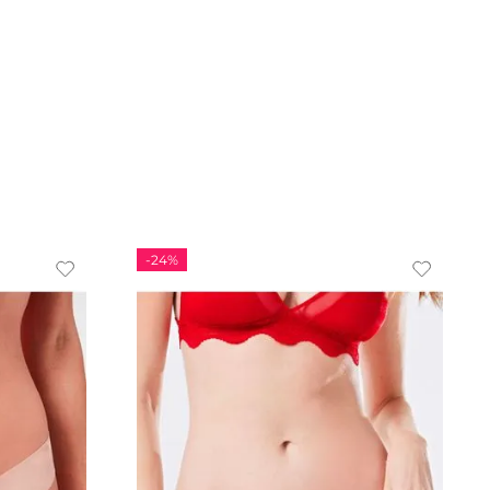
-
24%