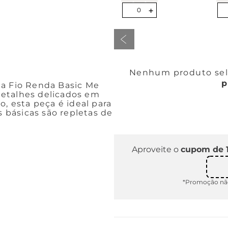
-
+
-
0
Nenhum produto sele
p
ha Fio Renda Basic Me
detalhes delicados em
o, esta peça é ideal para
s básicas são repletas de
Aproveite o
cupom de 
*Promoção não