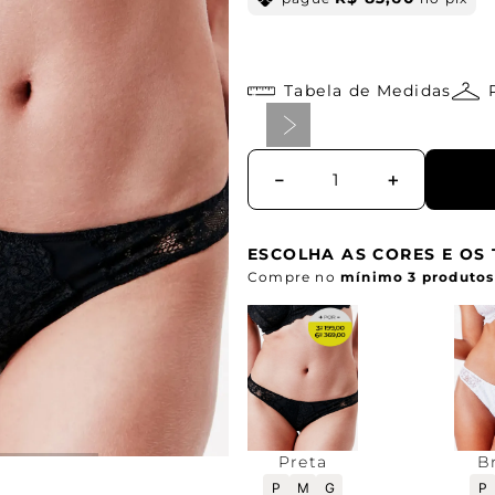
Tabela de Medidas
－
＋
ESCOLHA AS CORES E O
Compre no
mínimo 3 produtos
Preta
B
P
M
G
P