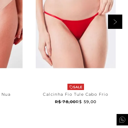
Vermelho
G
RRINHO
ADICIONAR AO CARRINHO
SALE
e Nua
Calcinha Fio Tule Cabo Frio
R$
78
,
00
R$
59
,
00