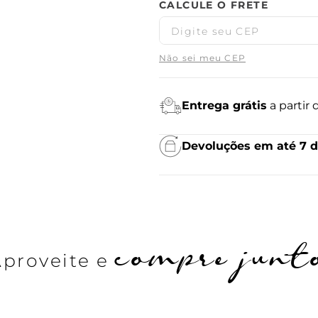
Não sei meu CEP
Entrega grátis
a partir
Devoluções em até 7 d
compre junt
Aproveite e