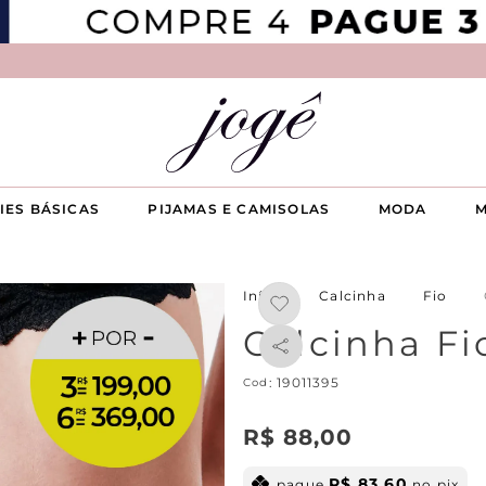
IES BÁSICAS
PIJAMAS E CAMISOLAS
MODA
M
Calcinha
Fio
Calcinha Fi
:
19011395
R$
88
,
00
R$
83
,
60
pague
no pix