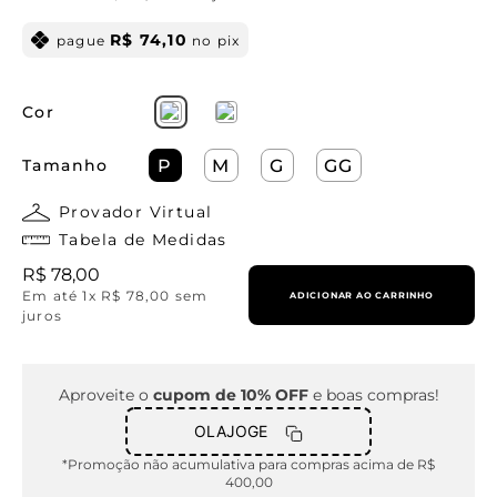
R$
74
,
10
pague
no pix
Cor
Tamanho
P
M
G
GG
Provador Virtual
Tabela de Medidas
R$
78
,
00
Em até
1
x
R$
78
,
00
sem
ADICIONAR AO CARRINHO
juros
Aproveite o
cupom de 10% OFF
e boas compras!
OLAJOGE
*Promoção não acumulativa para compras acima de R$
400,00