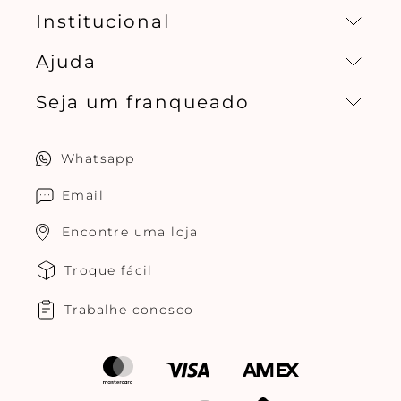
Institucional
Ajuda
Missão, visão e valores
Seja um franqueado
Central de relacionamento
Política de privacidade
Quero ser um franqueado
Whatsapp
Cuidados com o produtos
Multimarcas Jogê
Email
Encontre uma loja
Troque fácil
Trabalhe conosco