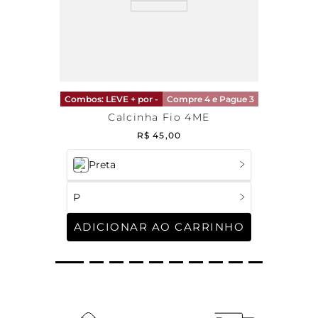
Combos: LEVE + por -
Compre 4 e Pague 3
Calcinha Fio 4ME
R$
45
,
00
Preta
P
ADICIONAR AO CARRINHO