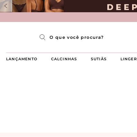
Pijama Longo Americado Aberto Luma
Pijama Capri Aberto
Pijama Longo Luma
Pijama Curto Aberto
O que você procura?
LANÇAMENTO
CALCINHAS
SUTIÃS
LINGER