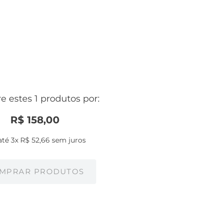
 estes 1 produtos por:
R$
158
,
00
até
3
x
R$
52
,
66
sem juros
MPRAR PRODUTOS