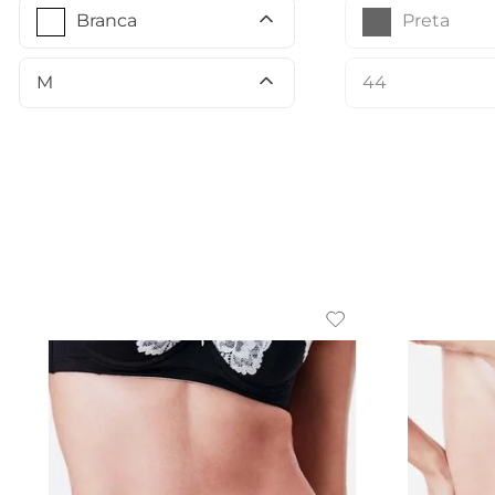
Preta
Branca
44
M