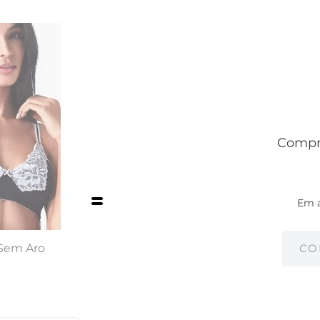
Compre
Em 
 Sem Aro
CO