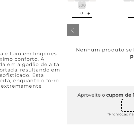
EGG
-
+
-
0
Nenhum produto sele
 e luxo em lingeries
p
ximo conforto. A
da em algodão de alta
ortada, resultando em
fisticado. Esta
eita, enquanto o forro
e extremamente
Aproveite o
cupom de 
*Promoção não