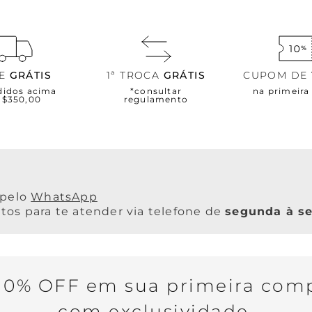
TE
GRÁTIS
1ª TROCA
GRÁTIS
CUPOM DE
didos acima
*consultar
na primeir
R$350,00
regulamento
WhatsApp
os para te atender via telefone de
segunda à se
0% OFF em sua primeira comp
com exclusividade.