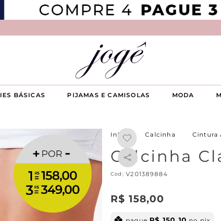
IES BÁSICAS
PIJAMAS E CAMISOLAS
MODA
M
Calcinha
Cintura 
Calcinha Cl
:
V201389884
R$
158
,
00
R$
150
,
10
pague
no pix