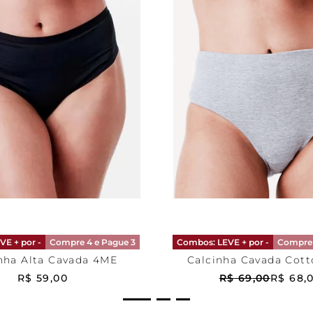
P
Cinza
P
ONAR AO CARRINHO
ADICIONAR AO CA
VE + por -
Compre 4 e Pague 3
Combos: LEVE + por -
Compre 
nha Alta Cavada 4ME
Calcinha Cavada Cott
R$
59
,
00
R$
69
,
00
R$
68
,