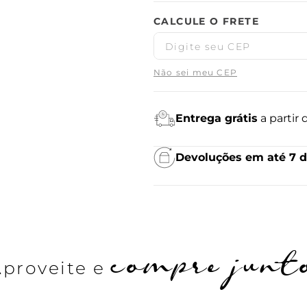
Não sei meu CEP
Entrega grátis
a partir
Devoluções em até 7 d
compre junt
Aproveite e