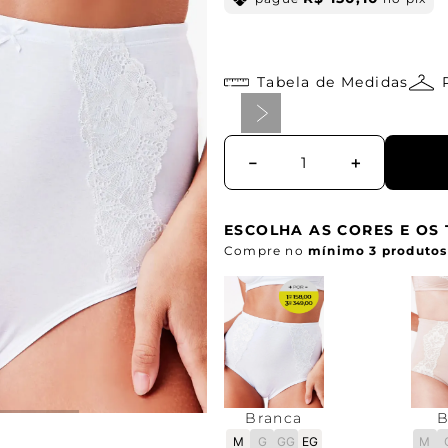
Tabela de Medidas
－
＋
ESCOLHA AS CORES E O
Compre no
mínimo 3 produtos
Branca
B
M
G
GG
EG
M