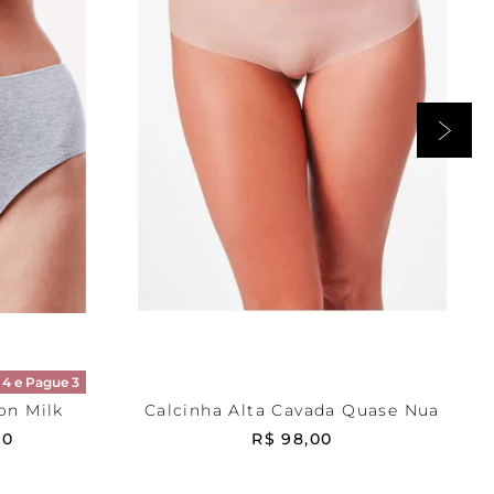
Bege
P
RRINHO
ADICIONAR AO CARRINHO
4 e Pague 3
on Milk
Calcinha Alta Cavada Quase Nua
00
R$
98
,
00