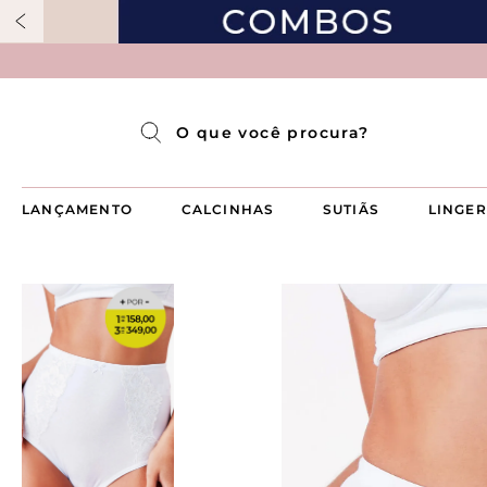
Pijama Longo Americado Aberto Luma
Pijama Capri Aberto
Pijama Longo Luma
Pijama Curto Aberto
O que você procura?
LANÇAMENTO
CALCINHAS
SUTIÃS
LINGER