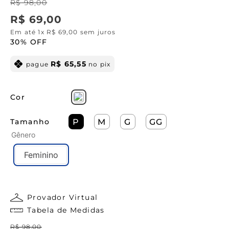
R$
98
,
00
R$
69
,
00
Em até
1
x
R$
69
,
00
sem juros
30%
OFF
R$
65
,
55
pague
no pix
Cor
Tamanho
P
M
G
GG
Gênero
Feminino
Provador Virtual
Tabela de Medidas
R$
98
,
00