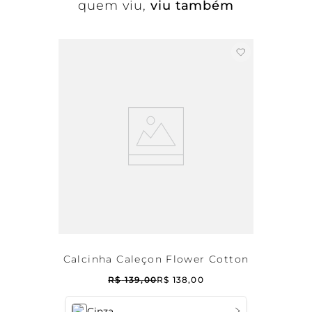
quem viu,
viu também
Calcinha Caleçon Flower Cotton
R$
139
,
00
R$
138
,
00
Cinza