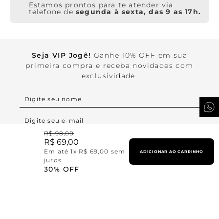
Estamos prontos para te atender via
telefone de
segunda à sexta, das 9 as 17h.
Seja VIP Jogê!
Ganhe 10% OFF em sua
primeira compra e receba novidades com
exclusividade.
R$
98
,
00
Ao se cadastrar você concorda com nossa
R$
69
,
00
Política de Privacidade.
Em até
1
x
R$
69
,
00
sem
ADICIONAR AO CARRINHO
juros
QUERO SER VIP
30%
OFF