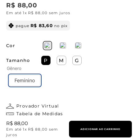
R$
88
,
00
Em até
1
x
R$
88
,
00
sem juros
R$
83
,
60
pague
no pix
Cor
Tamanho
P
M
G
Gênero
Feminino
Provador Virtual
Tabela de Medidas
R$
88
,
00
Em até
1
x
R$
88
,
00
sem
ADICIONAR AO CARRINHO
juros