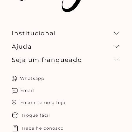
Institucional
Ajuda
Missão, visão e valores
Seja um franqueado
Central de relacionamento
Política de privacidade
Quero ser um franqueado
Whatsapp
Cuidados com o produtos
Multimarcas Jogê
Email
Encontre uma loja
Troque fácil
Trabalhe conosco