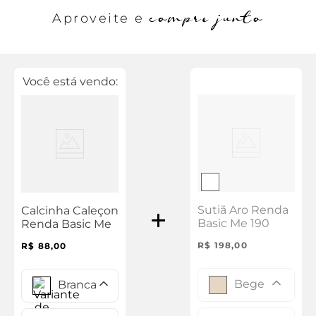
compre junto
Aproveite e
Você está vendo:
Sutiã Aro Renda
Calcinha Caleçon
Basic Me 190
Renda Basic Me
R$
198
,
00
R$
88
,
00
Bege
Branca