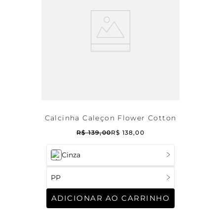
Calcinha Caleçon Flower Cotton
R$
139
,
00
R$
138
,
00
Cinza
PP
ADICIONAR AO CARRINHO