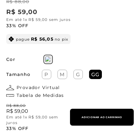
R$
88
,
00
R$
59
,
00
Em até
1
x
R$
59
,
00
sem juros
33%
OFF
R$
56
,
05
pague
no pix
Cor
Tamanho
P
M
G
GG
Provador Virtual
Tabela de Medidas
R$
88
,
00
R$
59
,
00
Em até
1
x
R$
59
,
00
sem
ADICIONAR AO CARRINHO
juros
33%
OFF