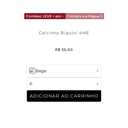
Combos: LEVE + por -
Compre 4 e Pague 3
Calcinha Biquíni 4ME
R$
55
,
00
Bege
P
ADICIONAR AO CARRINHO