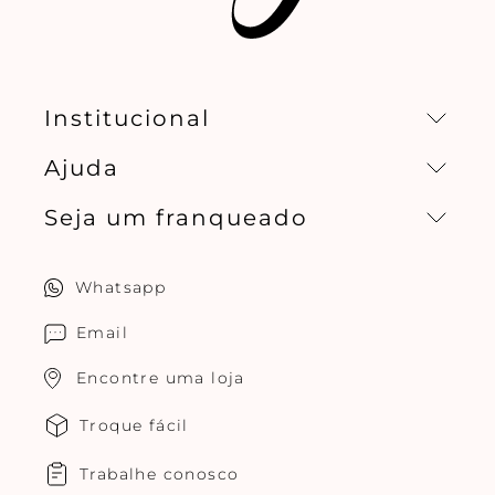
Institucional
Ajuda
Missão, visão e valores
Seja um franqueado
Central de relacionamento
Política de privacidade
Quero ser um franqueado
Whatsapp
Cuidados com o produtos
Multimarcas Jogê
Email
Encontre uma loja
Troque fácil
Trabalhe conosco