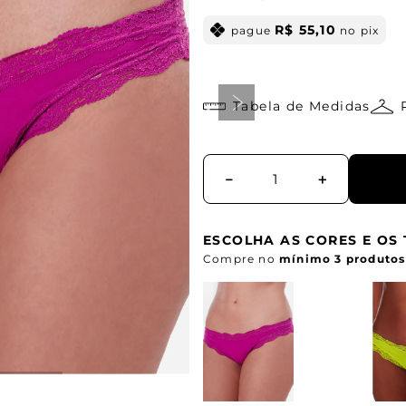
R$
55
,
10
pague
no pix
Tabela de Medidas
－
＋
ESCOLHA AS CORES E O
Compre no
mínimo 3 produtos