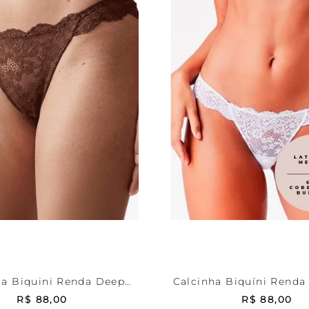
om
P
Branca
P
ONAR AO CARRINHO
ADICIONAR AO CA
ha Biquini Renda Deep
Calcinha Biquíni Renda
Brown
R$
88
,
00
R$
88
,
00