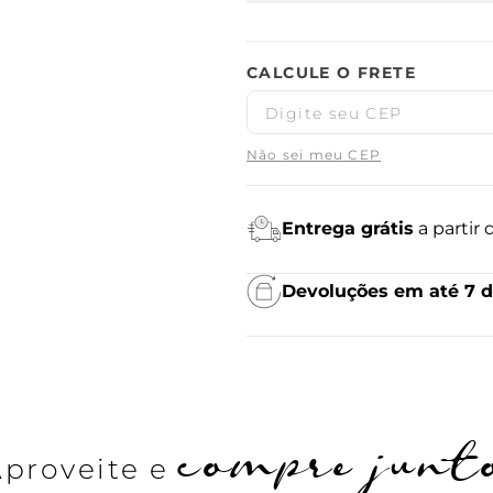
Não sei meu CEP
Entrega grátis
a partir
Devoluções em até 7 d
compre junt
Aproveite e