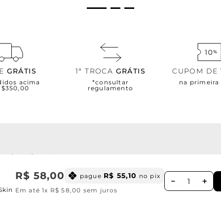
TE
GRÁTIS
1ª TROCA
GRÁTIS
CUPOM DE
didos acima
*consultar
na primeir
R$350,00
regulamento
WhatsApp
os para te atender via telefone de
segunda à se
R$
58
,
00
R$
55
,
10
pague
no pix
－
＋
Skin
Em até
1
x
R$
58
,
00
sem juros
0% OFF em sua primeira comp