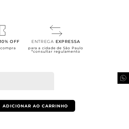
10% OFF
ENTREGA
EXPRESSA
a compra
para a cidade de São Paulo
*consultar regulamento
xta, das 9 as 17h.
ADICIONAR AO CARRINHO
ra e receba novidades