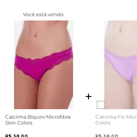
Você está vendo:
Calcinha Fio Micr
Calcinha Biquíni Microfibra
Colors
Skin Colors
R$
58
,
00
R$
58
,
00