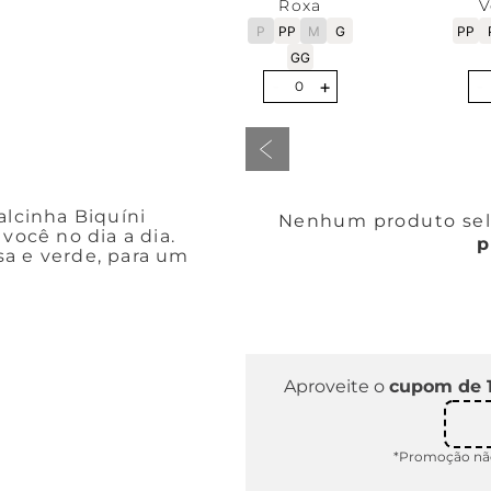
Roxa
V
P
PP
M
G
PP
GG
-
+
-
0
alcinha Biquíni
Nenhum produto sele
você no dia a dia.
p
osa e verde, para um
Aproveite o
cupom de 
*Promoção não