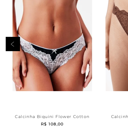
Preta
PP
Marr
ADICIONAR AO CARRINHO
ADICI
Calcinha Biquini Flower Cotton
Calcin
R$
108
,
00