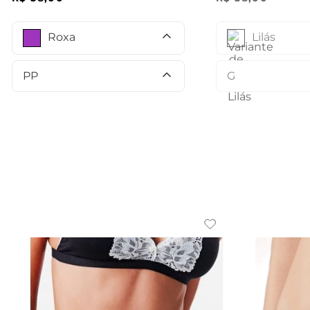
Lilás
Roxa
G
PP