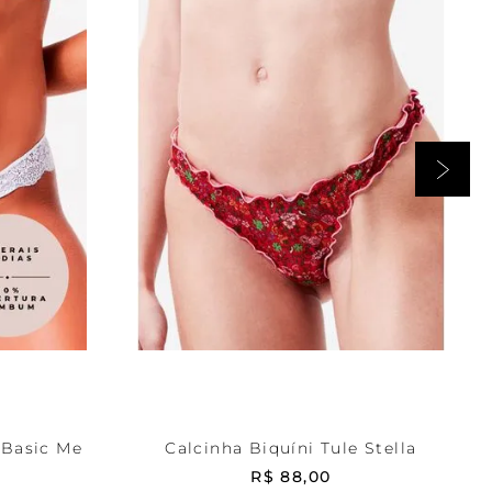
Estampada
P
RRINHO
ADICIONAR AO CARRINHO
 Basic Me
Calcinha Biquíni Tule Stella
R$
88
,
00