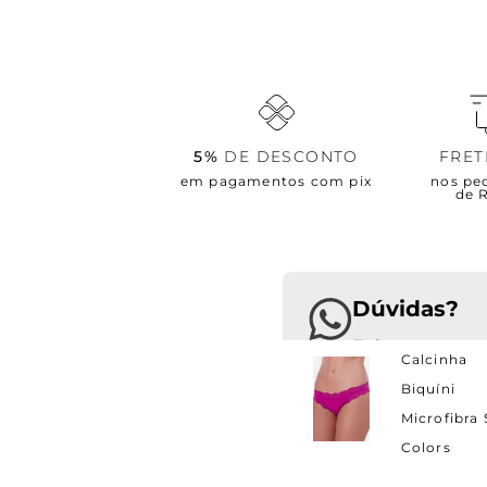
5%
DE DESCONTO
FRE
em pagamentos com pix
nos pe
de 
Dúvidas?
Calcinha
Estamos pront
Biquíni
Microfibra 
Colors
Seja VIP Jogê!
Ganhe 1