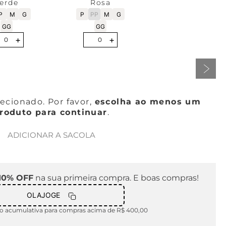
erde
Rosa
P
M
G
P
PP
M
G
GG
GG
+
-
+
0
0
cionado. Por favor,
escolha ao menos um
roduto para continuar
.
ADICIONAR A SACOLA
10% OFF
na sua primeira compra. E boas compras!
OLAJOGE
 acumulativa para compras acima de R$ 400,00