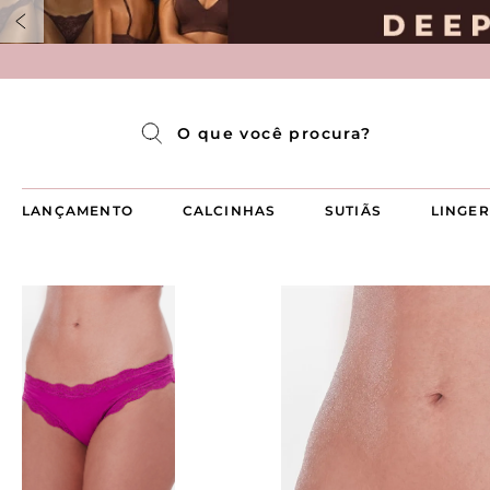
Pijama Longo Americado Aberto Luma
Pijama Capri Aberto
Pijama Longo Luma
Pijama Curto Aberto
O que você procura?
LANÇAMENTO
CALCINHAS
SUTIÃS
LINGER