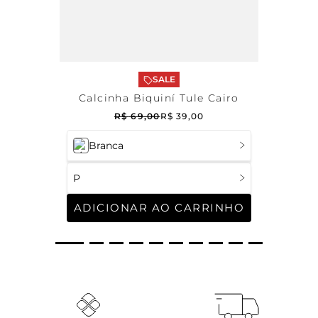
SALE
Calcinha Biquiní Tule Cairo
R$
69
,
00
R$
39
,
00
Branca
P
ADICIONAR AO CARRINHO