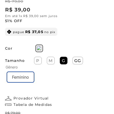
R$
79
,
00
R$
39
,
00
Em até
1
x
R$
39
,
00
sem juros
51%
OFF
R$
37
,
05
pague
no pix
Cor
Tamanho
P
M
G
GG
Gênero
Feminino
Provador Virtual
Tabela de Medidas
R$
79
,
00