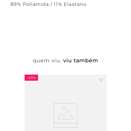
89% Poliamida / 11% Elastano
quem viu,
viu também
-
43%