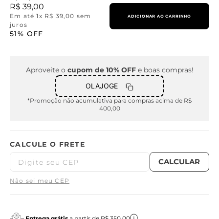
R$
39
,
00
Em até
1
x
R$
39
,
00
sem
ADICIONAR AO CARRINHO
juros
51%
OFF
Aproveite o
cupom de 10% OFF
e boas compras!
OLAJOGE
*Promoção não acumulativa para compras acima de R$
400,00
Não sei meu CEP
Entrega grátis
a partir de R$ 350,00