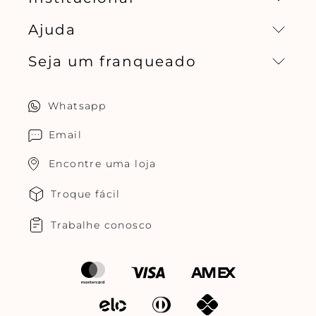
Ajuda
Missão, visão e valores
Seja um franqueado
Central de relacionamento
Política de privacidade
Quero ser um franqueado
Whatsapp
Cuidados com o produtos
Multimarcas Jogê
Email
Encontre uma loja
Troque fácil
Trabalhe conosco