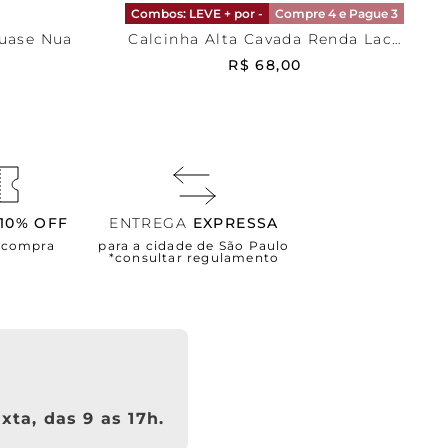
Combos: LEVE + por -
Compre 4 e Pague 3
Quase Nua
Calcinha Alta Cavada Renda Lace
Color
R$
68
,
00
10% OFF
ENTREGA
EXPRESSA
a compra
para a cidade de São Paulo
*consultar regulamento
xta, das 9 as 17h.