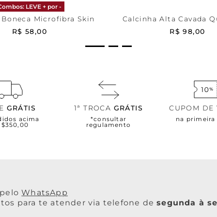
Combos: LEVE + por -
 Boneca Microfibra Skin
Calcinha Alta Cavada 
R$
58
,
00
R$
98
,
00
TE
GRÁTIS
1ª TROCA
GRÁTIS
CUPOM DE
didos acima
*consultar
na primeir
R$350,00
regulamento
WhatsApp
os para te atender via telefone de
segunda à se