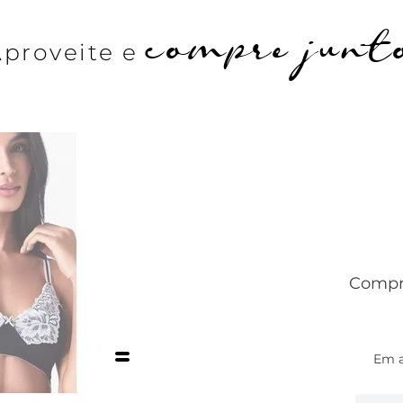
compre junt
Aproveite e
Compre
Em 