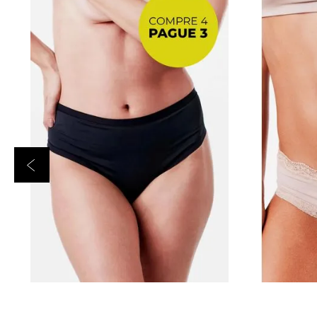
Preta
P
Bege
ADICIONAR AO CARRINHO
ADICI