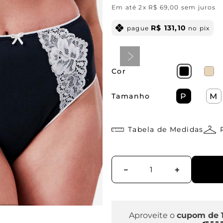
Em até
2
x
R$
69
,
00
sem juros
R$
131
,
10
pague
no pix
Cor
Tamanho
P
M
Tabela de Medidas
－
＋
Aproveite o
cupom de 