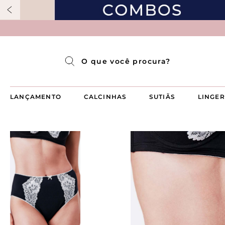
Pijama Longo Americado Aberto Luma
Pijama Capri Aberto
Pijama Longo Luma
Pijama Curto Aberto
O que você procura?
LANÇAMENTO
CALCINHAS
SUTIÃS
LINGER