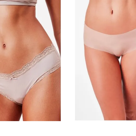
P
Bege
P
ONAR AO CARRINHO
ADICIONAR AO CA