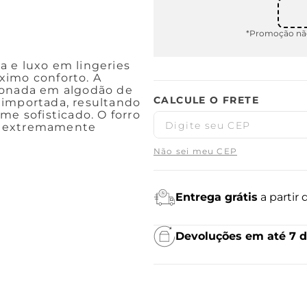
*Promoção não
 e luxo em lingeries
ximo conforto. A
ionada em algodão de
 importada, resultando
 sofisticado. O forro
e extremamente
Não sei meu CEP
Entrega grátis
a partir
Devoluções em até 7 d