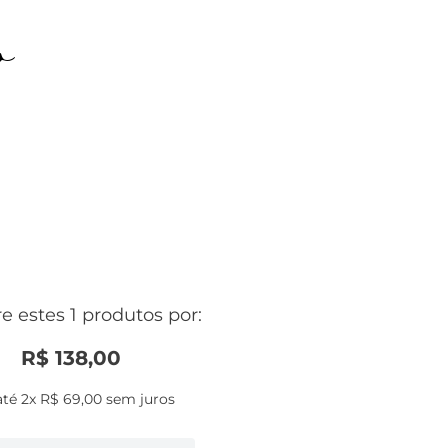
o
 estes 1 produtos por:
R$
138
,
00
até
2
x
R$
69
,
00
sem juros