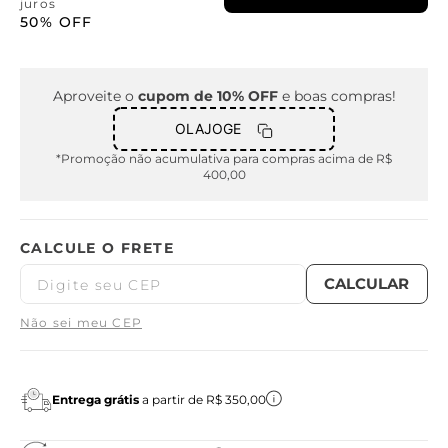
juros
50%
OFF
Aproveite o
cupom de 10% OFF
e boas compras!
OLAJOGE
*Promoção não acumulativa para compras acima de R$
400,00
Não sei meu CEP
Entrega grátis
a partir de R$ 350,00