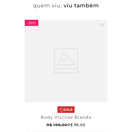
quem viu,
viu também
-
50%
SALE
Body Viscose Blenda
R$
198
,
00
R$
99
,
00