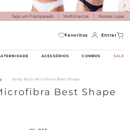
Seja um Franqueado
Multimarcas
Nossas Lojas
Entrar
Favoritos
ATERNIDADE
ACESSÓRIOS
COMBOS
SALE
y
Body Bojo Microfibra Best Shape
icrofibra Best Shape