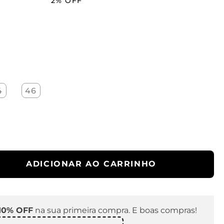
2%
OFF
4
46
ADICIONAR AO CARRINHO
10% OFF
na sua primeira compra. E boas compras!