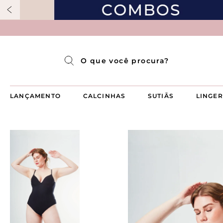
Pijama Longo Americado Aberto Luma
Pijama Capri Aberto
Pijama Longo Luma
Pijama Curto Aberto
O que você procura?
LANÇAMENTO
CALCINHAS
SUTIÃS
LINGER