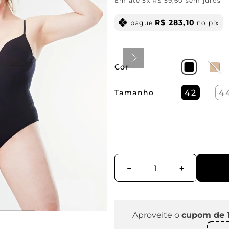
Em até
5
x
R$
59
,
60
sem juros
R$
283
,
10
pague
no pix
Cor
Tamanho
42
4
－
＋
Aproveite o
cupom de 