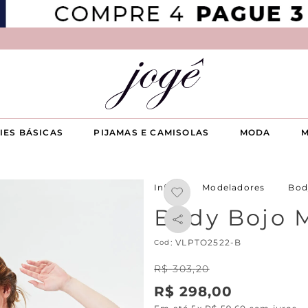
IES BÁSICAS
PIJAMAS E CAMISOLAS
MODA
M
Modeladores
Bod
Body Bojo M
:
VLPTO2522-B
R$
303
,
20
R$
298
,
00