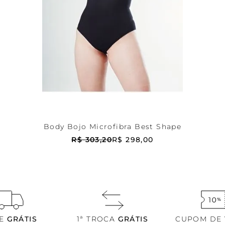
Preta
42
ADICIONAR AO CARRINHO
Body Bojo Microfibra Best Shape
R$
303
,
20
R$
298
,
00
TE
GRÁTIS
1ª TROCA
GRÁTIS
CUPOM DE