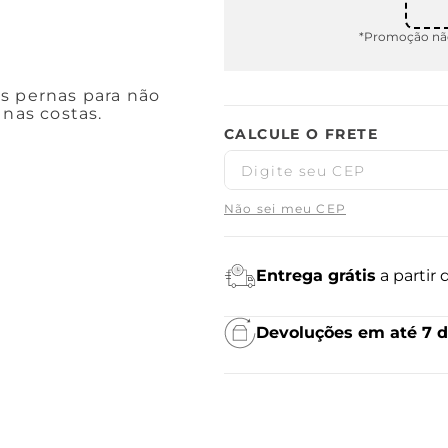
*Promoção não
s pernas para não
 nas costas.
Não sei meu CEP
Entrega grátis
a partir
Devoluções em até 7 d