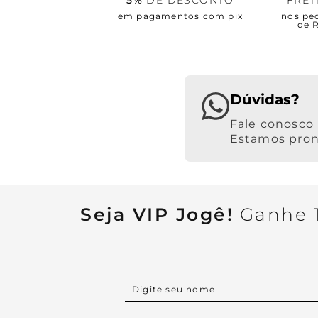
5%
DE DESCONTO
FRE
em pagamentos com pix
nos pe
de 
Dúvidas?
Estamos pront
Seja VIP Jogê!
Ganhe 1