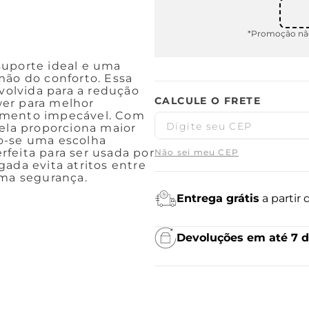
*Promoção não
suporte ideal e uma
mão do conforto. Essa
olvida para a redução
wer para melhor
bamento impecável. Com
 ela proporciona maior
o-se uma escolha
erfeita para ser usada por
Não sei meu CEP
ada evita atritos entre
ima segurança.
Entrega grátis
a partir
Devoluções em até 7 d