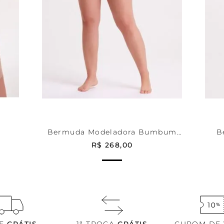
Bege
P
HO
ADICIONAR AO CARRINHO
A
Bermuda Modeladora Bumbum
B
Re Curves
R$
268
,
00