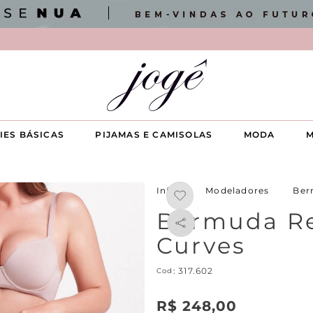
IES BÁSICAS
PIJAMAS E CAMISOLAS
MODA
M
Modeladores
Ber
Bermuda Re
Curves
:
317.602
R$
248
,
00