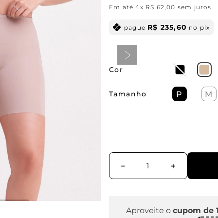
Em até
4
x
R$
62
,
00
sem juros
R$
235
,
60
pague
no pix
Cor
Tamanho
P
M
－
＋
Aproveite o
cupom de 