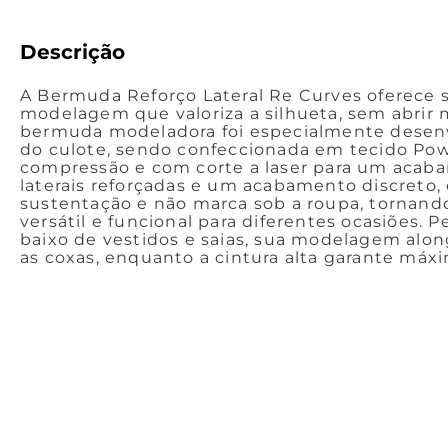
Descrição
A Bermuda Reforço Lateral Re Curves oferece 
modelagem que valoriza a silhueta, sem abrir 
bermuda modeladora foi especialmente desenv
do culote, sendo confeccionada em tecido Po
compressão e com corte a laser para um aca
laterais reforçadas e um acabamento discreto,
sustentação e não marca sob a roupa, tornand
versátil e funcional para diferentes ocasiões. P
baixo de vestidos e saias, sua modelagem along
as coxas, enquanto a cintura alta garante máx