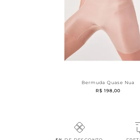
Bege
P
ADICIONAR AO CARRIN
Bermuda Quase Nua
R$
198
,
00