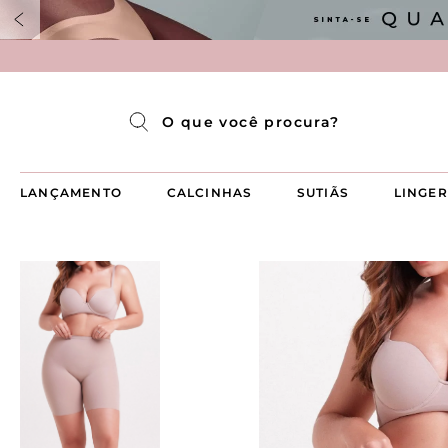
Pijama Longo Americado Aberto Luma
Pijama Capri Aberto
Pijama Longo Luma
Pijama Curto Aberto
O que você procura?
LANÇAMENTO
CALCINHAS
SUTIÃS
LINGER