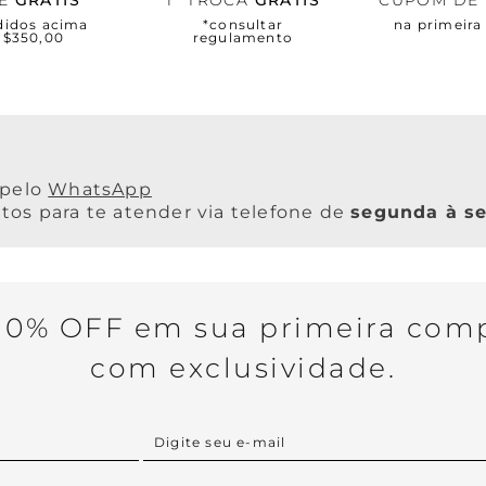
TE
GRÁTIS
1ª TROCA
GRÁTIS
CUPOM DE
didos acima
*consultar
na primeir
R$350,00
regulamento
WhatsApp
os para te atender via telefone de
segunda à se
0% OFF em sua primeira comp
com exclusividade.