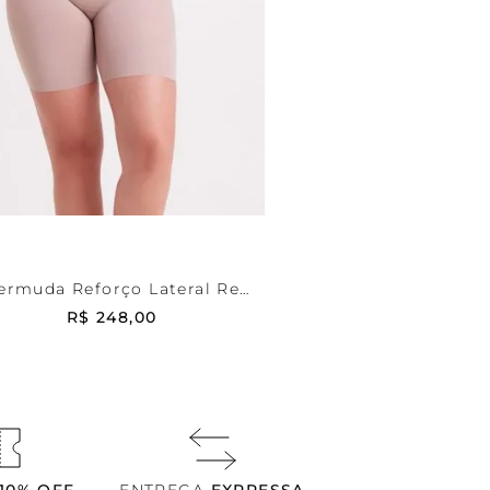
Bege
P
DICIONAR AO CARRINHO
ermuda Reforço Lateral Re
Curves
R$
248
,
00