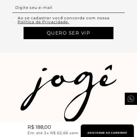
Ao se cadastrar você concorda com nossa
Política de Privacidade.
QUERO SER VIP
R$
188
,
00
Em até
3
x
R$
62
,
66
sem
ADICIONAR AO CARRINHO