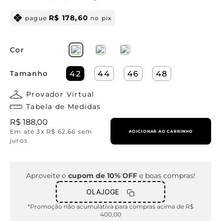
R$
178
,
60
pague
no pix
Cor
Tamanho
42
44
46
48
Provador Virtual
Tabela de Medidas
R$
188
,
00
Em até
3
x
R$
62
,
66
sem
ADICIONAR AO CARRINHO
juros
Aproveite o
cupom de 10% OFF
e boas compras!
OLAJOGE
*Promoção não acumulativa para compras acima de R$
400,00