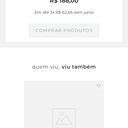
R$
188
,
00
Em até
3
x
R$
62
,
66
sem juros
COMPRAR PRODUTOS
quem viu,
viu também