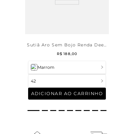
Sutiã Aro Sem Bojo Renda Deep
Brown
R$
188
,
00
Marrom
42
ADICIONAR AO CARRINHO