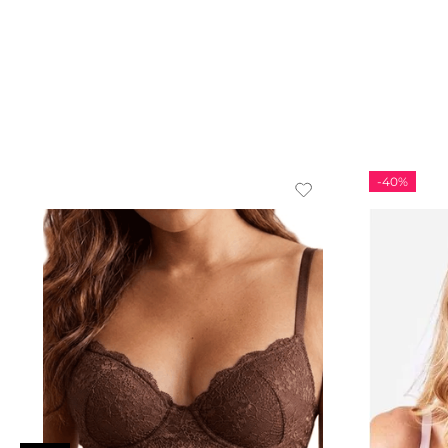
-
40%