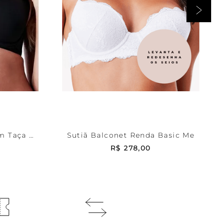
Branca
42
RRINHO
ADICIONAR AO CARRINHO
m Taça B
Sutiã Balconet Renda Basic Me
R$
278
,
00