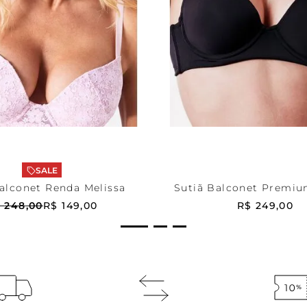
42
Preta
42
ONAR AO CARRINHO
ADICIONAR AO CA
SALE
alconet Renda Melissa
Sutiã Balconet Premiu
Comfy
$
248
,
00
R$
149
,
00
R$
249
,
00