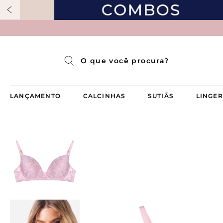
Pijama Longo Americado Aberto Luma
Pijama Capri Aberto
Pijama Longo Luma
Pijama Curto Aberto
O que você procura?
LANÇAMENTO
CALCINHAS
SUTIÃS
LINGER