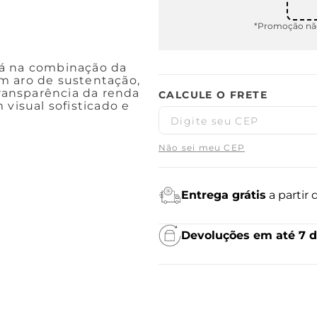
*Promoção não
tá na combinação da
m aro de sustentação,
transparência da renda
 visual sofisticado e
Não sei meu CEP
Entrega grátis
a partir
Devoluções em até 7 d