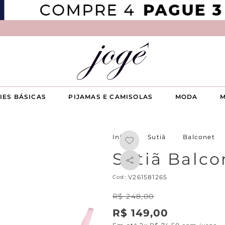
IES BÁSICAS
PIJAMAS E CAMISOLAS
MODA
M
Sutiã
Balconet
Sutiã Balco
:
V261581265
R$
248
,
00
R$
149
,
00