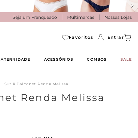
Seja um Franqueado
Multimarcas
Nossas Lojas
Entrar
Favoritos
ATERNIDADE
ACESSÓRIOS
COMBOS
SALE
Sutiã Balconet Renda Melissa
net Renda Melissa