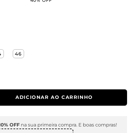
40%
OFF
4
46
ADICIONAR AO CARRINHO
10% OFF
na sua primeira compra. E boas compras!