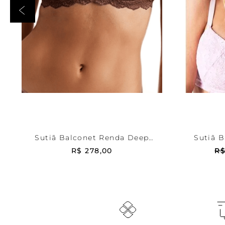
Marrom
42
Rosa
ADICIONAR AO CARRINHO
ADICI
Sutiã Balconet Renda Deep
Sutiã B
Brown
R$
278
,
00
R