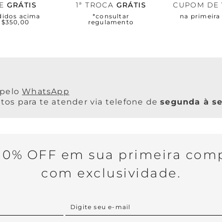
TE
GRÁTIS
1ª TROCA
GRÁTIS
CUPOM DE
didos acima
*consultar
na primeir
R$350,00
regulamento
WhatsApp
os para te atender via telefone de
segunda à se
0% OFF em sua primeira comp
com exclusividade.