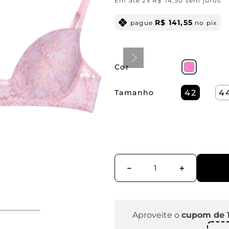
Em até
2
x
R$
74
,
50
sem juros
R$
141
,
55
pague
no pix
Cor
Tamanho
42
4
－
＋
Aproveite o
cupom de 