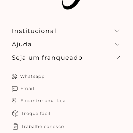
Institucional
Ajuda
Missão, visão e valores
Seja um franqueado
Central de relacionamento
Política de privacidade
Quero ser um franqueado
Whatsapp
Cuidados com o produtos
Multimarcas Jogê
Email
Encontre uma loja
Troque fácil
Trabalhe conosco