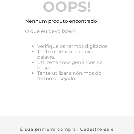
OOPS!
Kids
Cotton Milk
Linha Redutora
Corset
Combo 3 Calcinhas por R$ 159,00
Calcinhas
Família
Ver tudo em acessórios
Basic Tees
Com Aro
Ver tudo em Calcinhas
Kids
Ver tudo em pijamas e camisolas
Combo de Calcinhas
Ver tudo em sutiãs
Nenhum produto encontrado
Ver tudo em lingeries básicas
O que eu devo fazer?
Verifique os termos digitados.
Tente utilizar uma única
palavra.
Utilize termos genéricos na
busca.
Tente utilizar sinônimos do
termo desejado.
É sua primeira compra? Cadastre-se e