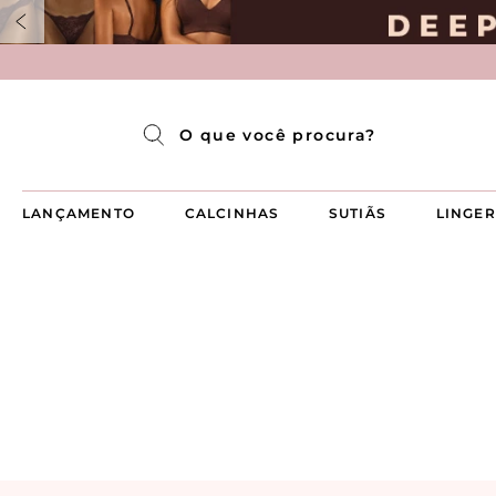
Pijama Longo Americado Aberto Luma
Pijama Capri Aberto
Pijama Longo Luma
Pijama Curto Aberto
O que você procura?
LANÇAMENTO
CALCINHAS
SUTIÃS
LINGER