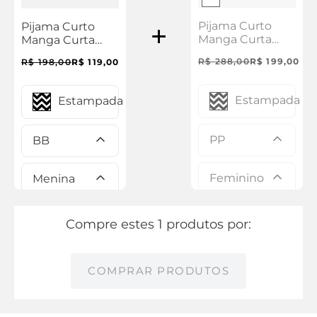
Pijama Curto
Pijama Curto
Manga Curta
Manga Curta
Malha Dorothy
Malha Mini
R$
288
,
00
R$
199
,
00
R$
198
,
00
R$
119
,
00
Dorothy
Estampada
Estampada
PP
BB
Feminino
Menina
Compre estes 1 produtos por:
COMPRAR PRODUTOS