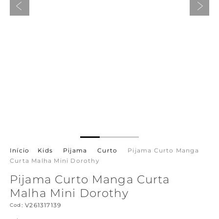
Kids
Cotton Milk
Linha Redutora
Corset
Combo 3 Calcinhas por R$ 159,00
Calcinhas
Família
Ver tudo em acessórios
Basic Tees
9
º
top
Com Aro
Ver tudo em Calcinhas
Kids
Ver tudo em pijamas e camisolas
Combo de Calcinhas
Ver tudo em sutiãs
10
º
quase nua
Ver tudo em lingeries básicas
Kids
Pijama
Curto
Pijama Curto Manga
Curta Malha Mini Dorothy
Pijama Curto Manga Curta
Malha Mini Dorothy
:
V261317139