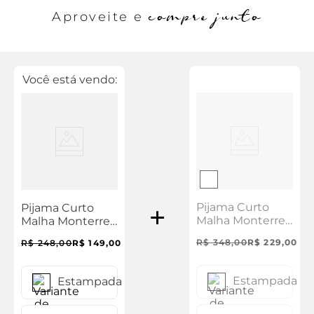
compre junto
Aproveite e
Você está vendo:
Pijama Curto
Pijama Curto
Malha Monterrey
Malha Monterrey
Masculino
Kids Masculino
R$
348
,
00
R$
229
,
00
R$
248
,
00
R$
149
,
00
Estampada
Estampada