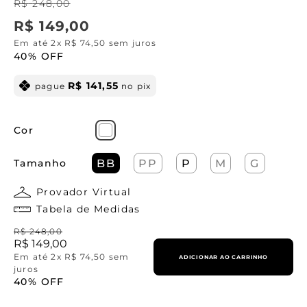
R$
248
,
00
R$
149
,
00
Em até
2
x
R$
74
,
50
sem juros
40%
OFF
R$
141
,
55
pague
no pix
Cor
Tamanho
BB
PP
P
M
G
Provador Virtual
Tabela de Medidas
R$
248
,
00
R$
149
,
00
Em até
2
x
R$
74
,
50
sem
ADICIONAR AO CARRINHO
juros
40%
OFF