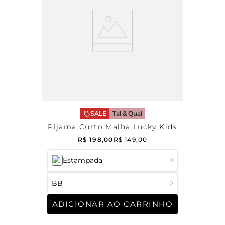
SALE
Tal & Qual
Pijama Curto Malha Lucky Kids
R$
198
,
00
R$
149
,
00
Estampada
BB
ADICIONAR AO CARRINHO