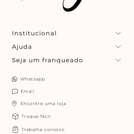
Institucional
Ajuda
Missão, visão e valores
Seja um franqueado
Central de relacionamento
Política de privacidade
Quero ser um franqueado
Whatsapp
Cuidados com o produtos
Multimarcas Jogê
Email
Encontre uma loja
Troque fácil
Trabalhe conosco