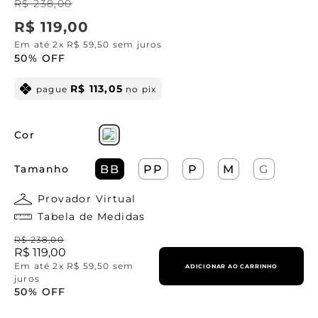
R$
238
,
00
R$
119
,
00
Em até
2
x
R$
59
,
50
sem juros
50%
OFF
R$
113
,
05
pague
no pix
Cor
Tamanho
BB
PP
P
M
G
Provador Virtual
Tabela de Medidas
R$
238
,
00
R$
119
,
00
Em até
2
x
R$
59
,
50
sem
ADICIONAR AO CARRINHO
juros
50%
OFF