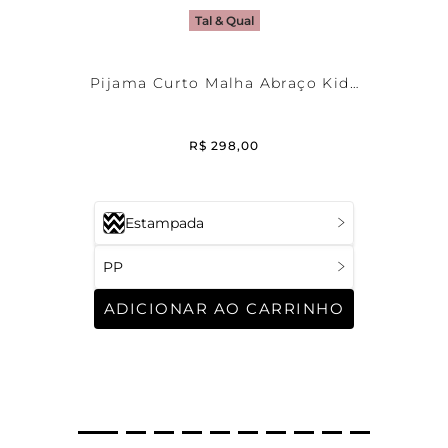
Tal & Qual
Pijama Curto Malha Abraço Kids
Masculino
R$
298
,
00
Estampada
PP
ADICIONAR AO CARRINHO