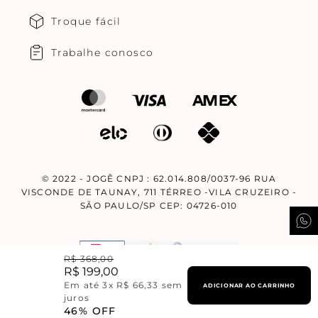
Troque fácil
Trabalhe conosco
© 2022 - JOGÊ CNPJ : 62.014.808/0037-96 RUA
VISCONDE DE TAUNAY, 711 TÉRREO -VILA CRUZEIRO -
SÃO PAULO/SP CEP: 04726-010
R$
368
,
00
R$
199
,
00
Em até
3
x
R$
66
,
33
sem
ADICIONAR AO CARRINHO
Design By
Corebiz.
juros
46%
OFF