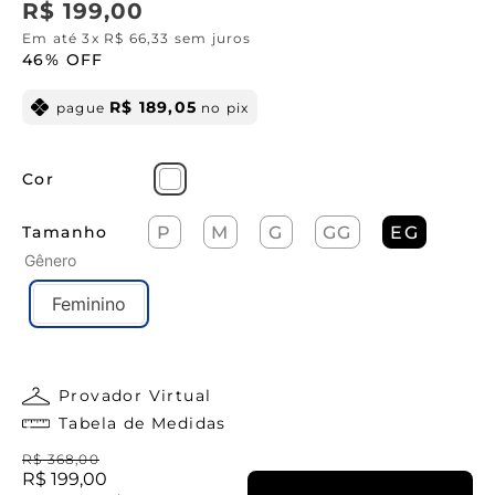
R$
199
,
00
Em até
3
x
R$
66
,
33
sem juros
46%
OFF
R$
189
,
05
pague
no pix
Cor
Tamanho
P
M
G
GG
EG
Gênero
Feminino
Provador Virtual
Tabela de Medidas
R$
368
,
00
R$
199
,
00