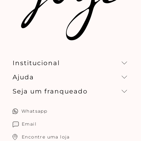
Institucional
Ajuda
Missão, visão e valores
Seja um franqueado
Central de relacionamento
Política de privacidade
Quero ser um franqueado
Whatsapp
Cuidados com o produtos
Multimarcas Jogê
Email
Encontre uma loja