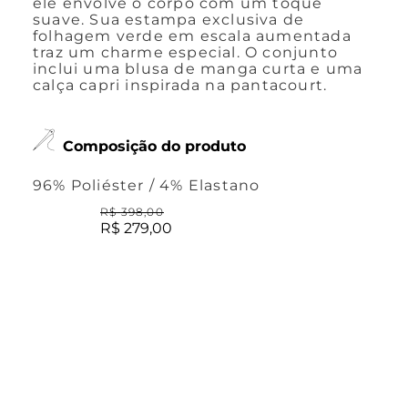
ele envolve o corpo com um toque
suave. Sua estampa exclusiva de
folhagem verde em escala aumentada
traz um charme especial. O conjunto
inclui uma blusa de manga curta e uma
calça capri inspirada na pantacourt.
Composição do produto
96% Poliéster / 4% Elastano
R$
398
,
00
R$
279
,
00