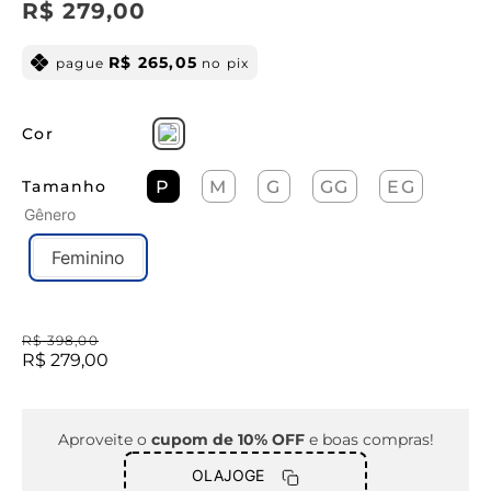
R$
279
,
00
R$
265
,
05
pague
no pix
Cor
Tamanho
P
M
G
GG
EG
Gênero
Feminino
R$
398
,
00
R$
279
,
00
Aproveite o
cupom de 10% OFF
e boas compras!
OLAJOGE