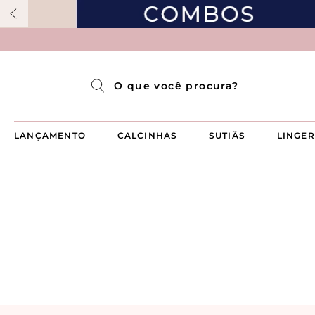
Pijama Longo Americado Aberto Luma
Pijama Capri Aberto
Pijama Longo Luma
Pijama Curto Aberto
O que você procura?
LANÇAMENTO
CALCINHAS
SUTIÃS
LINGER