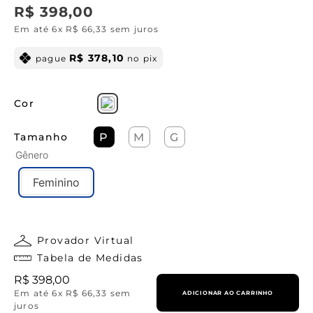
R$
398
,
00
Em até
6
x
R$
66
,
33
sem juros
R$
378
,
10
pague
no pix
Cor
Tamanho
P
M
G
Gênero
Feminino
Provador Virtual
Tabela de Medidas
R$
398
,
00
Em até
6
x
R$
66
,
33
sem
ADICIONAR AO CARRINHO
juros