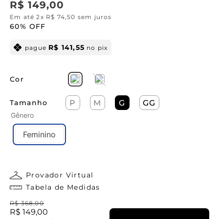
R$
149
,
00
Em até
2
x
R$
74
,
50
sem juros
60%
OFF
R$
141
,
55
pague
no pix
Cor
Tamanho
P
M
G
GG
Gênero
Feminino
Provador Virtual
Tabela de Medidas
R$
368
,
00
R$
149
,
00