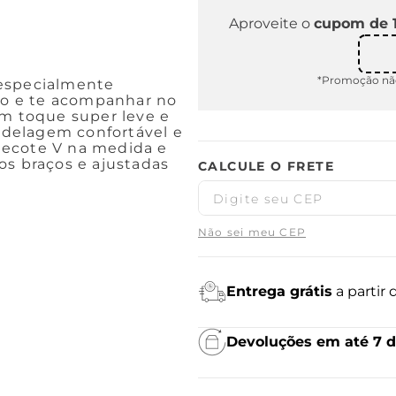
Aproveite o
cupom de 
*Promoção não
 especialmente
ito e te acompanhar no
om toque super leve e
delagem confortável e
decote V na medida e
os braços e ajustadas
Não sei meu CEP
Entrega grátis
a partir
Devoluções em até 7 d