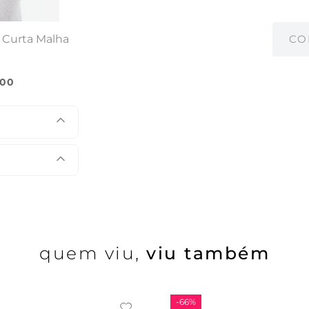
 Curta Malha
CO
00
quem viu,
viu também
-
66%