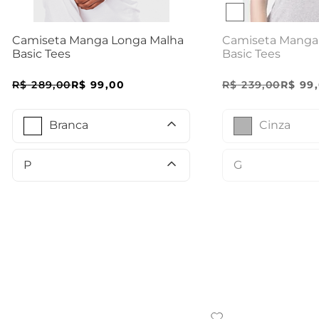
Camiseta Manga
Camiseta Manga Longa Malha
Basic Tees
Basic Tees
R$
239
,
00
R$
99
,
R$
289
,
00
R$
99
,
00
Cinza
Branca
G
P