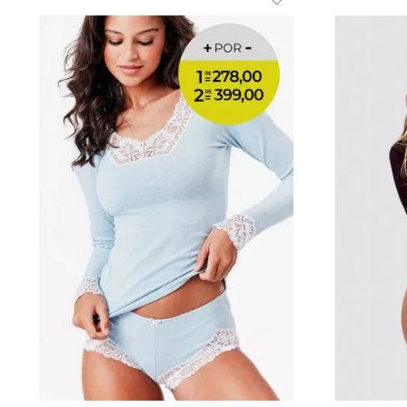
Azul
P
Preta