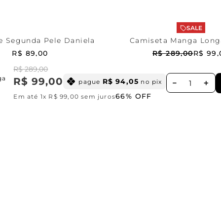
ONAR AO CARRINHO
ADICIONAR AO CA
SALE
e Segunda Pele Daniela
Camiseta Manga Long
Basic Tees
R$
89
,
00
R$
289
,
00
R$
99
,
R$
289
,
00
ga
R$
99
,
00
R$
94
,
05
pague
no pix
－
＋
c
66%
OFF
Em até
1
x
R$
99
,
00
sem juros
TE
GRÁTIS
1ª TROCA
GRÁTIS
CUPOM DE
didos acima
*consultar
na primeir
R$350,00
regulamento
WhatsApp