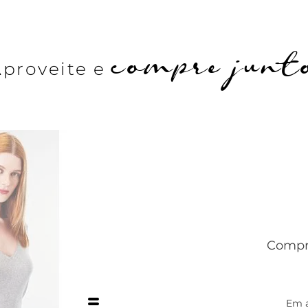
compre junt
Aproveite e
Compre
Em 