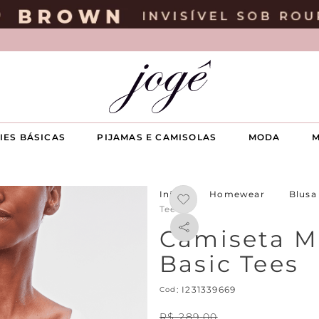
IES BÁSICAS
PIJAMAS E CAMISOLAS
MODA
M
Homewear
Blusa
Tees
Camiseta M
Basic Tees
:
I231339669
R$
289
,
00