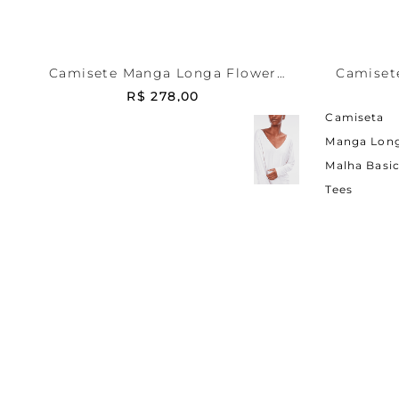
ADICIONAR AO CARRINHO
ADICI
Camisete Manga Longa Flower
Camiset
Cotton Summer Blue
R$
278
,
00
Camiseta
Manga Lon
Malha Basi
Tees
5%
DE DESCONTO
FRE
em pagamentos com pix
nos pe
de 
Dúvidas?