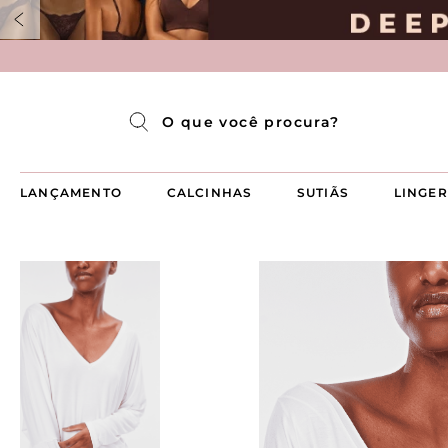
Pijama Longo Americado Aberto Luma
Pijama Capri Aberto
Pijama Longo Luma
Pijama Curto Aberto
O que você procura?
LANÇAMENTO
CALCINHAS
SUTIÃS
LINGER