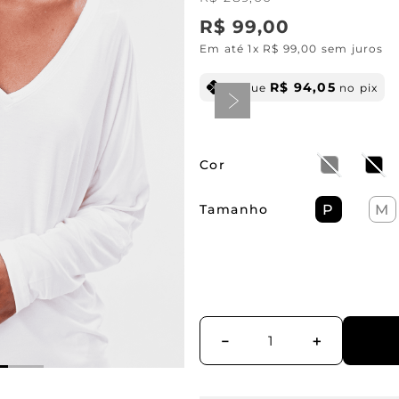
R$
99
,
00
Em até
1
x
R$
99
,
00
sem juros
R$
94
,
05
pague
no pix
Cor
Tamanho
P
M
－
＋