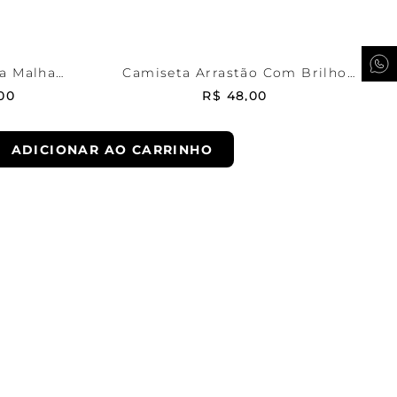
RRINHO
ADICIONAR AO CARRINHO
a Malha
Camiseta Arrastão Com Brilho
Envolver
00
R$
48
,
00
ADICIONAR AO CARRINHO
10% OFF
ENTREGA
EXPRESSA
a compra
para a cidade de São Paulo
*consultar regulamento