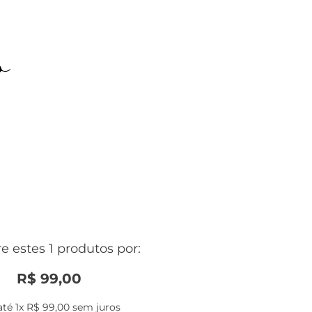
o
 estes 1 produtos por:
R$
99
,
00
até
1
x
R$
99
,
00
sem juros