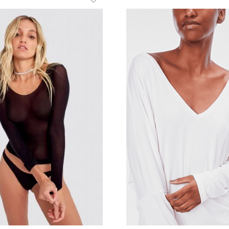
U
Branca
P