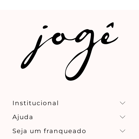
Institucional
Ajuda
Missão, visão e valores
Seja um franqueado
Central de relacionamento