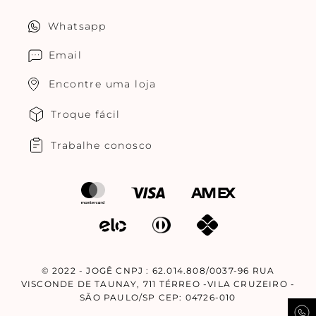
Política de privacidade
Quero ser um franqueado
Whatsapp
Cuidados com o produtos
Multimarcas Jogê
Email
Encontre uma loja
Troque fácil
Trabalhe conosco
© 2022 - JOGÊ CNPJ : 62.014.808/0037-96 RUA
VISCONDE DE TAUNAY, 711 TÉRREO -VILA CRUZEIRO -
SÃO PAULO/SP CEP: 04726-010