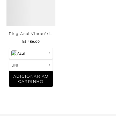
Plug Anal Vibratório
But | Pantynova
R$
459
,
00
Azul
UNI
ADICIONAR AO
CARRINHO