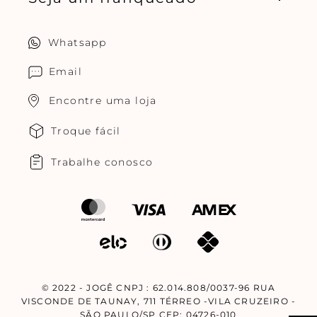
Política de privacidade
Quero ser um franqueado
Whatsapp
Cuidados com o produtos
Multimarcas Jogê
Email
Encontre uma loja
Troque fácil
Trabalhe conosco
© 2022 - JOGÊ CNPJ : 62.014.808/0037-96 RUA
VISCONDE DE TAUNAY, 711 TÉRREO -VILA CRUZEIRO -
SÃO PAULO/SP CEP: 04726-010