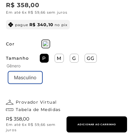
R$
358
,
00
Em até
6
x
R$
59
,
66
sem juros
R$
340
,
10
pague
no pix
Cor
Tamanho
P
M
G
GG
Gênero
Masculino
Provador Virtual
Tabela de Medidas
R$
358
,
00
Em até
6
x
R$
59
,
66
sem
ADICIONAR AO CARRINHO
juros