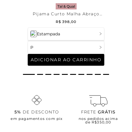
Tal & Qual
Pijama Curto Malha Abraço
Masculino
R$
398
,
00
Estampada
P
ADICIONAR AO CARRINHO
5%
DE DESCONTO
FRETE
GRÁTIS
em pagamentos com pix
nos pedidos acima
de R$350,00