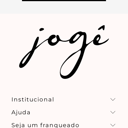
Institucional
Ajuda
Missão, visão e valores
Seja um franqueado
Central de relacionamento