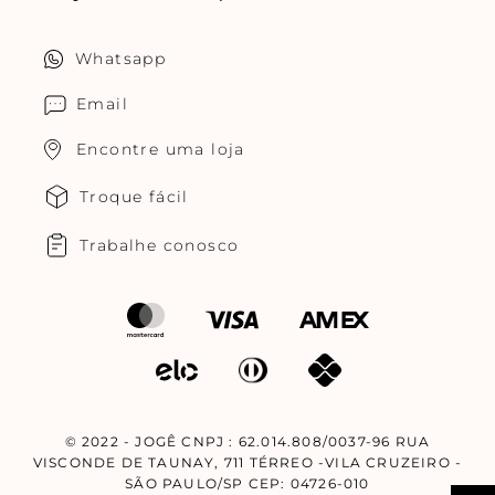
Política de privacidade
Quero ser um franqueado
Whatsapp
Cuidados com o produtos
Multimarcas Jogê
Email
Encontre uma loja
Troque fácil
Trabalhe conosco
© 2022 - JOGÊ CNPJ : 62.014.808/0037-96 RUA
VISCONDE DE TAUNAY, 711 TÉRREO -VILA CRUZEIRO -
SÃO PAULO/SP CEP: 04726-010